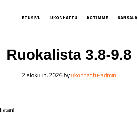
ETUSIVU
UKONHATTU
KOTIMME
KANSALA
ukonhattu-admin
Ruokalista 3.8-9.8
2 elokuun, 2026
by
ukonhattu-admin
listan!