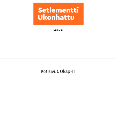
Hyppää
pääsisältöön
Tiedotteet
MENU
Kotisivut: Okap-IT