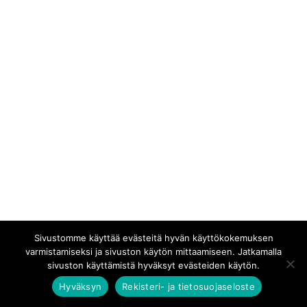
Sivustomme käyttää evästeitä hyvän käyttökokemuksen
varmistamiseksi ja sivuston käytön mittaamiseen. Jatkamalla
sivuston käyttämistä hyväksyt evästeiden käytön.
Hyväksyn
Rekisteri- ja tietosuojaseloste