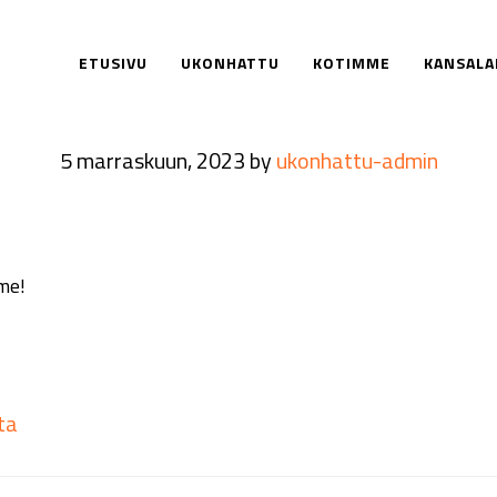
ETUSIVU
UKONHATTU
KOTIMME
KANSALA
Ruokalista 6.11-13.1
5 marraskuun, 2023
by
ukonhattu-admin
me!
ta