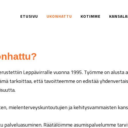
ETUSIVU
UKONHATTU
KOTIMME
KANSALA
Ukonhattu
onhattu?
rustettiin Leppävirralle vuonna 1995. Työmme on alusta a
ämä tarkoittaa, että tavoitteemme on edistää yhdenvertais
suutta.
n, mielenterveyskuntoutujien ja kehitysvammaisten kans
u palveluasuminen. Räätälöimme asumispalvelumme tarvit