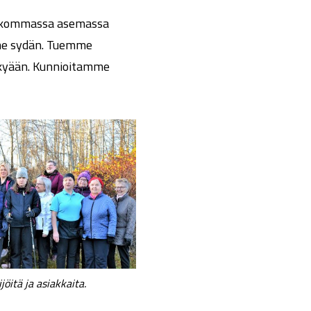
heikommassa asemassa
mme sydän. Tuemme
kykyään. Kunnioitamme
itä ja asiakkaita.