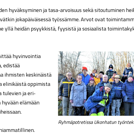
uuden hyväksyminen ja tasa-arvoisuus sekä sitoutuminen 
yvätkin jokapäiväisessä työssämme. Arvot ovat toiminta
 yllä heidän psyykkistä, fyysistä ja sosiaalista toiminta
ttää hyvinvointia
, edistää
a ihmisten keskinäistä
a elinikäistä oppimista
 tulevien ja eri-
ta hyvään elämään
iheissaan.
Ryhmäpotretissa Ukonhatun työntekijö
iammatillinen.