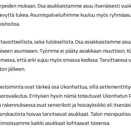
tarpeiden mukaan. Osa asukkaistamme asuu itsenäisesti vuo
 kevyttä tukea. Asumispalveluihimme kuuluu myös ryhmäasu
ishoitoa.
tavoitteellista, sekä tuloksellista. Osa asiakkaistamme asu
näiseen asumiseen. Työmme ei pääty asiakkaan muuttoon.
tamassa, että arki sujuu myös omassa kodissa. Tarvittaess
on jälkeen.
istoiminta ovat tärkeä osa Ukonhattua, sillä setlementtity
uorovaikutus. Erityisen hyvin nämä toteutuvat Ukonhatun 
rakennuksessa ovat seniorikoti ja hoivayksikkö eli itsenäis
rokautista hoivaa tarvitsevat asukkaat. Talon monipuoliss
innoissamme kaikki asukkaat kohtaavat toisensa.