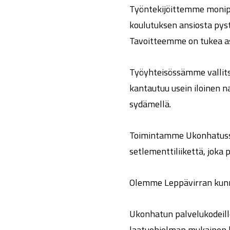
Työntekijöittemme monipu
koulutuksen ansiosta pys
Tavoitteemme on tukea asi
Työyhteisössämme vallits
kantautuu usein iloinen na
sydämellä.
Toimintamme Ukonhatussa 
setlementtiliikettä, joka 
Olemme Leppävirran kunna
Ukonhatun palvelukodeille
laatuohjelman mukainen 