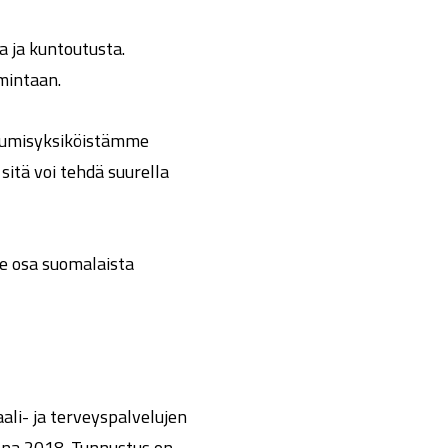
 ja kuntoutusta.
mintaan.
asumisyksiköistämme
sitä voi tehdä suurella
e osa suomalaista
ali- ja terveyspalvelujen
na 2018. Tunnustus on