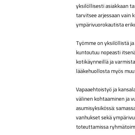
yksilöllisesti asiakkaan 
tarvitsee arjessaan vain
ympärivuorokautista eriko
Työmme on yksilöllistä ja 
kuntoutuu nopeasti itse
kotikäynneillä ja varmis
lääkehuollosta myös muut
Vapaaehtoistyö ja kansala
välinen kohtaaminen ja v
asumisyksikössä: samassa 
vanhukset sekä ympärivuo
toteuttamissa ryhmätoim