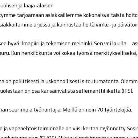
olisen ja laaja-alaisen
tymme tarjoamaan asiakkaillemme kokonaisvaltaista hoitoa
akkaitamme arjessa ja kannustaa heitä virike- ja päivätoi
ee hyvä ilmapiiri ja tekemisen meininki. Sen voi kuulla – 
uru. Kun henkilökunta voi kokea työnsä merkitykselliseksi, 
on poliittisesti ja uskonnollisesti sitoutumatonta. Olemm
puolestaan on osa kansainvälistä setlementtiliikettä (IFS).
n suurimpia työnantajia. Meillä on noin 70 työntekijää.
 ja vapaaehtoistoiminnalle on viisi kertaa myönnetty Sosia
laaduntunnustus (SHQS). Niistä viimeisimmän saimme vuon