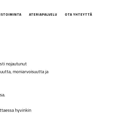
ISTOIMINTA
ATERIAPALVELU
OTA YHTEYTTÄ
sti nojautunut
uutta, moniarvoisuutta ja
sa.
taessa hyvinkin