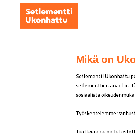
Hyppää
pääsisältöön
Mikä on Uk
Setlementti Ukonhattu pe
setlementtien arvoihin. T
sosiaalista oikeudenmukai
Työskentelemme vanhuste
Tuotteemme on tehostett