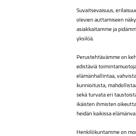
Suvaitsevaisuus, erilais
olevien auttamiseen näk
asiakkaitamme ja pidämme
yksilöä.
Perustehtävämme on kehi
edistäviä toimintamuotoja
elämänhallintaa, vahvista
kunnioitusta, mahdollista
sekä turvata eri taustoista
ikäisten ihmisten oikeut
heidän kaikissa elämänva
Henkilökuntamme on mon