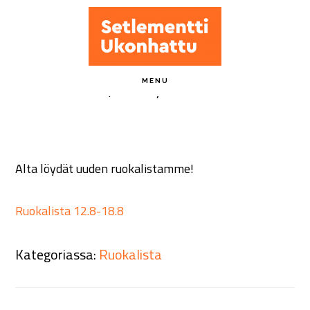
Hyppää
pääsisältöön
Ruokalista 12.8-18.8
MENU
13 elokuun, 2024
by
ukonhattu-admin
Alta löydät uuden ruokalistamme!
Ruokalista 12.8-18.8
Kategoriassa:
Ruokalista