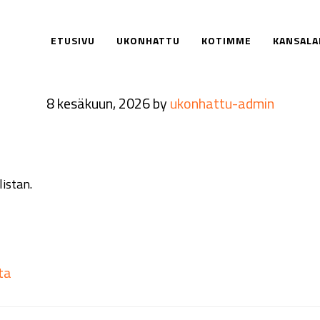
ETUSIVU
UKONHATTU
KOTIMME
KANSALA
Ruokalista 8.6-14.6
8 kesäkuun, 2026
by
ukonhattu-admin
istan.
ta