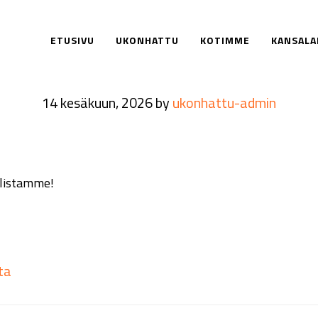
ETUSIVU
UKONHATTU
KOTIMME
KANSALA
Ruokalista 15.6-21.
14 kesäkuun, 2026
by
ukonhattu-admin
alistamme!
ta